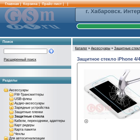
Главная
|
Корзина
|
Прайс-лист
|
|
г. Хабаровск. Инте
Поиск
Каталог
»
Аксессуары
»
Защитные стек
Защитное стекло iPhone 4/4
Расширенный поиск
Разделы
Аксессуары
FM-Трансмиттеры
USB-флеш
Аудио-аксессуары
Зарядные устройства
Защитные пленки
Защитные стекла
Кабели, переходники, адаптеры
Карт ридеры
Карта памяти
Чехлы
Для автосигнализации