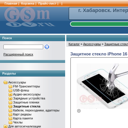
Главная
|
Корзина
|
Прайс-лист
|
|
г. Хабаровск. Инте
Поиск
Каталог
»
Аксессуары
»
Защитные стек
Защитное стекло iPhone 16 
Расширенный поиск
Разделы
Аксессуары
FM-Трансмиттеры
USB-флеш
Аудио-аксессуары
Зарядные устройства
Защитные пленки
Защитные стекла
Кабели, переходники, адаптеры
Карт ридеры
Карта памяти
Чехлы
Для автосигнализации