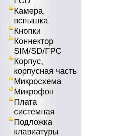
LCD
Камера,
вспышка
Кнопки
Коннектор
SIM/SD/FPC
Корпус,
корпусная часть
Микросхема
Микрофон
Плата
системная
Подложка
клавиатуры