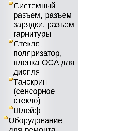
Системный
разъем, разъем
зарядки, разъем
гарнитуры
Стекло,
поляризатор,
пленка OCA для
диспля
Тачскрин
(сенсорное
стекло)
Шлейф
Оборудование
для ремонта