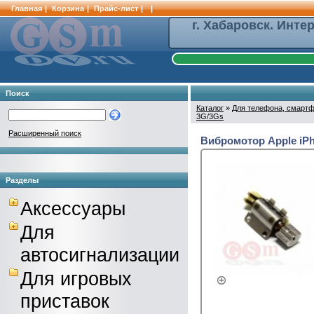
Главная
|
Корзина
|
Прайс-лист
|
|
г. Хабаровск. Инте
Поиск
Каталог
»
Для телефона, смартф
3G/3Gs
Расширенный поиск
Вибромотор Apple iP
Разделы
Аксессуары
Для
автосигнализации
Для игровых
приставок