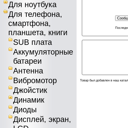
Для ноутбука
Для телефона,
Сообщ
смартфона,
Последне
планшета, книги
SUB плата
Аккумуляторные
батареи
Антенна
Вибромотор
Товар был добавлен в наш катал
Джойстик
Динамик
Диоды
Дисплей, экран,