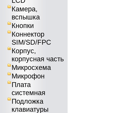
LCD
Камера,
вспышка
Кнопки
Коннектор
SIM/SD/FPC
Корпус,
корпусная часть
Микросхема
Микрофон
Плата
системная
Подложка
клавиатуры