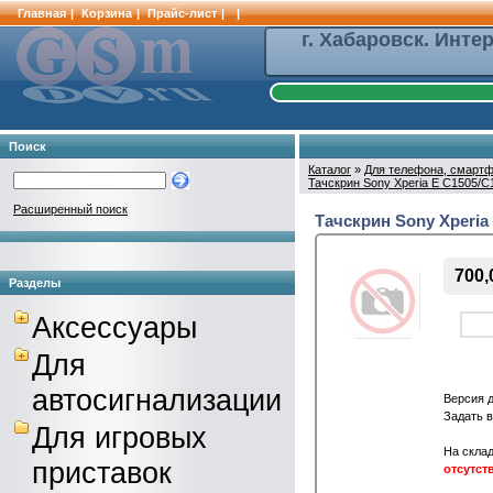
Главная
|
Корзина
|
Прайс-лист
|
|
г. Хабаровск. Инте
Поиск
Каталог
»
Для телефона, смартф
Тачскрин Sony Xperia E C1505/C
Расширенный поиск
Тачскрин Sony Xperia
700,
Разделы
Аксессуары
Для
автосигнализации
Версия 
Задать 
Для игровых
На склад
приставок
отсутст