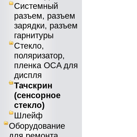
Системный
разъем, разъем
зарядки, разъем
гарнитуры
Стекло,
поляризатор,
пленка OCA для
диспля
Тачскрин
(сенсорное
стекло)
Шлейф
Оборудование
для ремонта