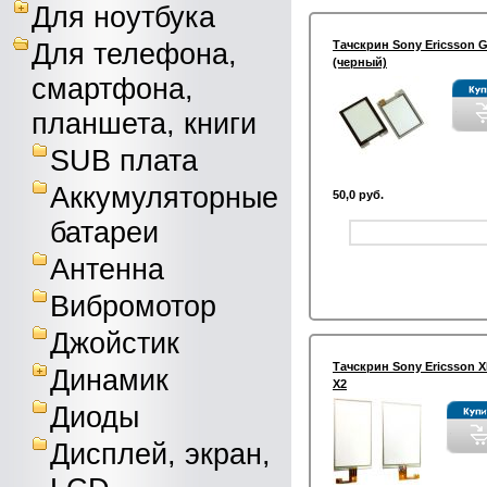
Для ноутбука
Для телефона,
Тачскрин Sony Ericsson 
(черный)
смартфона,
планшета, книги
SUB плата
Аккумуляторные
50,0 руб.
батареи
Антенна
Вибромотор
Джойстик
Тачскрин Sony Ericsson 
Динамик
X2
Диоды
Дисплей, экран,