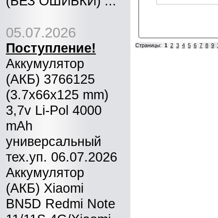
(БЕЗ ОШИБКИ) ...
05.07.2026
Поступление!
Страницы:
1
2
3
4
5
6
7
8
9
Аккумулятор
(АКБ) 3766125
(3.7x66x125 mm)
3,7v Li-Pol 4000
mAh
универсальный
тех.уп. 06.07.2026
Аккумулятор
(АКБ) Xiaomi
BN5D Redmi Note