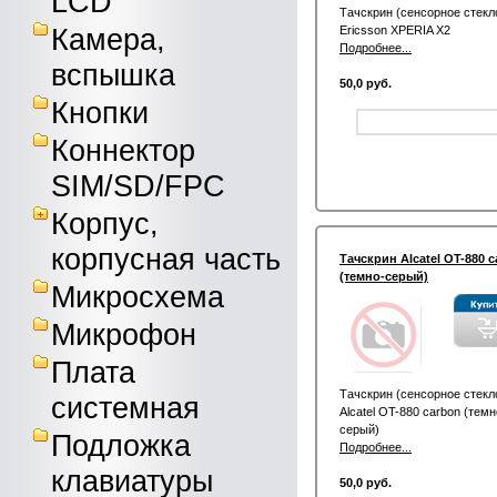
LCD
Тачскрин (сенсорное стекл
Камера,
Ericsson XPERIA X2
Подробнее...
вспышка
50,0 руб.
Кнопки
Коннектор
SIM/SD/FPC
Корпус,
корпусная часть
Тачскрин Alcatel OT-880 
(темно-серый)
Микросхема
Микрофон
Плата
Тачскрин (сенсорное стекл
системная
Alcatel OT-880 carbon (темн
серый)
Подложка
Подробнее...
клавиатуры
50,0 руб.