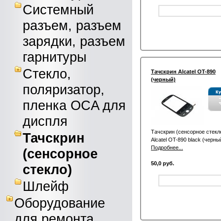
Системный
разъем, разъем
зарядки, разъем
гарнитуры
Стекло,
Тачскрин Alcatel OT-890
(черный)
поляризатор,
пленка OCA для
диспля
Тачскрин (сенсорное стекл
Тачскрин
Alcatel OT-890 black (черны
Подробнее...
(сенсорное
50,0 руб.
стекло)
Шлейф
Оборудование
для ремонта