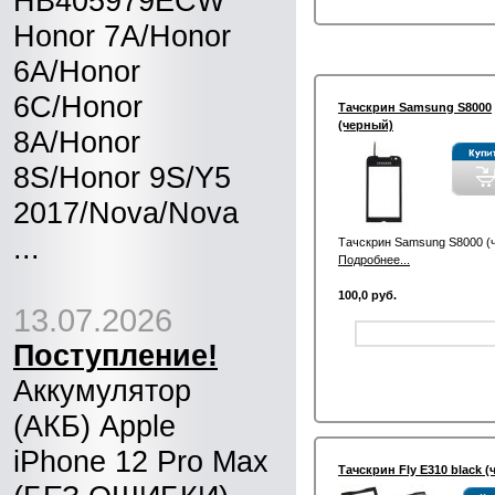
HB405979ECW
Honor 7A/Honor
6A/Honor
6C/Honor
Тачскрин Samsung S8000
(черный)
8A/Honor
8S/Honor 9S/Y5
2017/Nova/Nova
...
Тачскрин Samsung S8000 (
Подробнее...
100,0 руб.
13.07.2026
Поступление!
Аккумулятор
(АКБ) Apple
iPhone 12 Pro Max
Тачскрин Fly E310 black 