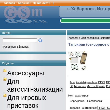
Главная
|
Корзина
|
Прайс-лист
|
|
г. Хабаровск. Инте
Поиск
Каталог
»
Для телефона, смартф
Тачскрин (сенсорное с
Расширенный поиск
Разделы
Аксессуары
Для
Acer
Alcatel
Apple
Asus
DEXP
DI
LG
Micromax
Microsoft
Nokia
Phi
автосигнализации
Для игровых
Нет параметров
Сортировка:
приставок
Товаров на странице: