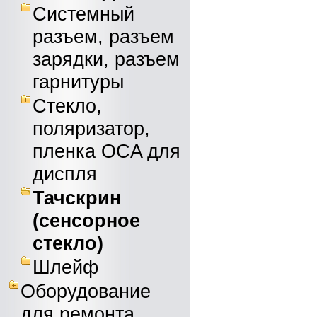
Системный
разъем, разъем
зарядки, разъем
гарнитуры
Стекло,
поляризатор,
пленка OCA для
диспля
Тачскрин
(сенсорное
стекло)
Шлейф
Оборудование
для ремонта