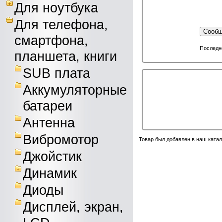
Для ноутбука
Для телефона,
Сообщ
смартфона,
Последне
планшета, книги
SUB плата
Аккумуляторные
батареи
Антенна
Вибромотор
Товар был добавлен в наш катал
Джойстик
Динамик
Диоды
Дисплей, экран,