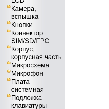
LCD
Камера,
вспышка
Кнопки
Коннектор
SIM/SD/FPC
Корпус,
корпусная часть
Микросхема
Микрофон
Плата
системная
Подложка
клавиатуры