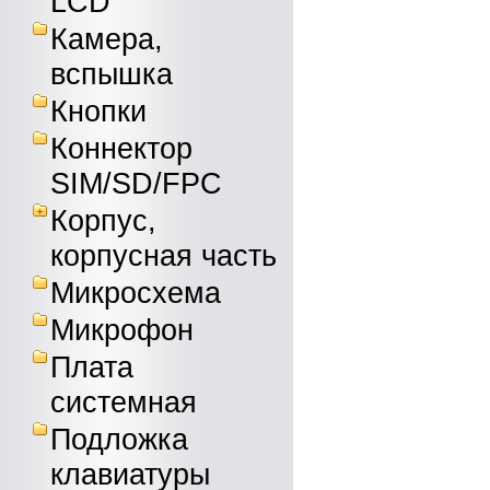
LCD
Камера,
вспышка
Кнопки
Коннектор
SIM/SD/FPC
Корпус,
корпусная часть
Микросхема
Микрофон
Плата
системная
Подложка
клавиатуры