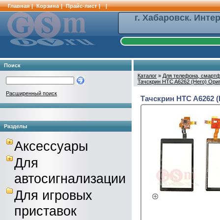
Главная
|
Корзина
|
Прайс-лист
|
|
г. Хабаровск. Инте
Поиск
Каталог
»
Для телефона, смартф
Тачскрин HTC A6262 (Hero) Ори
Расширенный поиск
Тачскрин HTC A6262 (
Разделы
Аксессуары
Для
автосигнализации
Для игровых
приставок