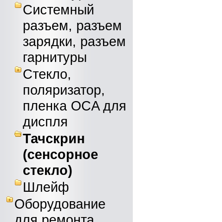
Системный
разъем, разъем
зарядки, разъем
гарнитуры
Стекло,
поляризатор,
пленка OCA для
диспля
Тачскрин
(сенсорное
стекло)
Шлейф
Оборудование
для ремонта