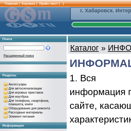
Главная
|
Корзина
|
Прайс-лист
|
|
г. Хабаровск. Инте
Поиск
Каталог
»
ИНФ
Расширенный поиск
ИНФОРМА
1. Вся
Разделы
Аксессуары
Для автосигнализации
информация п
Для игровых приставок
Для ноутбука
Для телефона, смартфона,
сайте, касаю
планшета, книги
Оборудование для ремонта
Расходные материалы
характеристик
Элемент питания
Информация