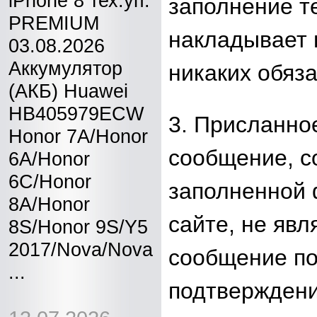
iPhone 8 тех.уп.
заполнение т
PREMIUM
накладывает 
03.08.2026
Аккумулятор
никаких обяза
(АКБ) Huawei
HB405979ECW
3. Присланное
Honor 7A/Honor
сообщение, 
6A/Honor
6C/Honor
заполненной 
8A/Honor
сайте, не явл
8S/Honor 9S/Y5
2017/Nova/Nova
сообщение по
...
подтверждени