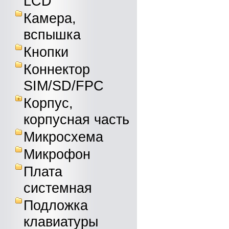
LCD
Камера,
вспышка
Кнопки
Коннектор
SIM/SD/FPC
Корпус,
корпусная часть
Микросхема
Микрофон
Плата
системная
Подложка
клавиатуры