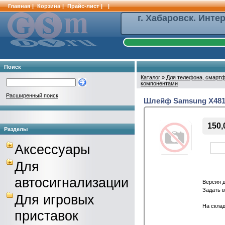
Главная
|
Корзина
|
Прайс-лист
|
|
г. Хабаровск. Инте
Поиск
Каталог
»
Для телефона, смартф
компонентами
Расширенный поиск
Шлейф Samsung X481
150,
Разделы
Аксессуары
Для
автосигнализации
Версия 
Задать 
Для игровых
На склад
приставок