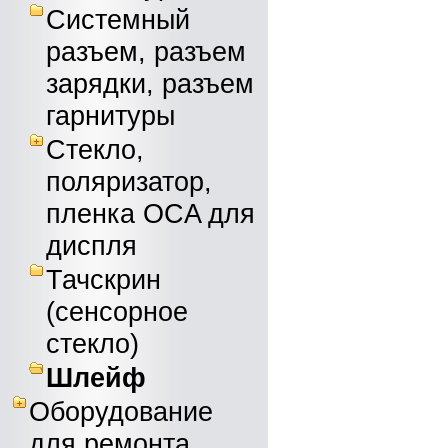
Системный
разъем, разъем
зарядки, разъем
гарнитуры
Стекло,
поляризатор,
пленка OCA для
диспля
Тачскрин
(сенсорное
стекло)
Шлейф
Оборудование
для ремонта