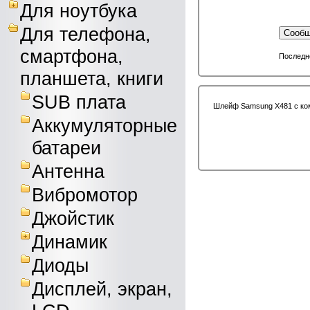
Для ноутбука
Для телефона,
Сообщ
смартфона,
Последне
планшета, книги
SUB плата
Шлейф Samsung X481 с ко
Аккумуляторные
батареи
Антенна
Вибромотор
Джойстик
Динамик
Диоды
Дисплей, экран,