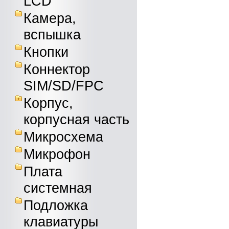
LCD
Камера,
вспышка
Кнопки
Коннектор
SIM/SD/FPC
Корпус,
корпусная часть
Микросхема
Микрофон
Плата
системная
Подложка
клавиатуры