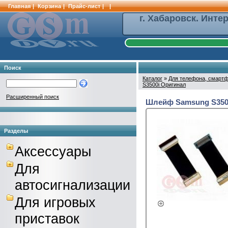
Главная
|
Корзина
|
Прайс-лист
|
|
г. Хабаровск. Инте
Поиск
Каталог
»
Для телефона, смартф
S3500i Оригинал
Расширенный поиск
Шлейф Samsung S3500
Разделы
Аксессуары
Для
автосигнализации
Для игровых
приставок