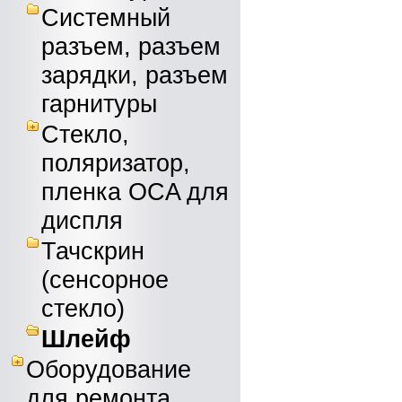
Системный
разъем, разъем
зарядки, разъем
гарнитуры
Стекло,
поляризатор,
пленка OCA для
диспля
Тачскрин
(сенсорное
стекло)
Шлейф
Оборудование
для ремонта