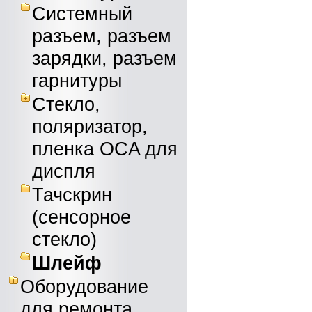
Системный
разъем, разъем
зарядки, разъем
гарнитуры
Стекло,
поляризатор,
пленка OCA для
диспля
Тачскрин
(сенсорное
стекло)
Шлейф
Оборудование
для ремонта