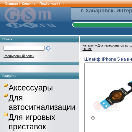
Главная
|
Корзина
|
Прайс-лист
|
|
г. Хабаровск. Инте
Поиск
Каталог
»
Для телефона, смартф
HOME
Расширенный поиск
Шлейф iPhone 5 на к
Разделы
Аксессуары
Для
автосигнализации
Для игровых
приставок