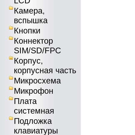
LCD
Камера,
вспышка
Кнопки
Коннектор
SIM/SD/FPC
Корпус,
корпусная часть
Микросхема
Микрофон
Плата
системная
Подложка
клавиатуры