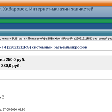
г. Хабаровск. Интернет-магазин запчастей
, книги
»
SUB плата
»
Плата шлейф (SUB) Xiaomi Poco F4 (22021211RG) системный р
o F4 (22021211RG) системный разъем/микрофон
а 250,0 руб.
230,0 руб.
ре
: 27-05-2026, 08:50