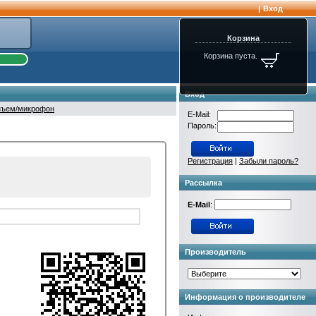
|
Вход
Корзина
Корзина пуста.
Вход
азъем/микрофон
E-Mail:
Пароль:
Регистрация
|
Забыли пароль?
Рассылка
E-Mail
:
Производитель
Информация о производителе