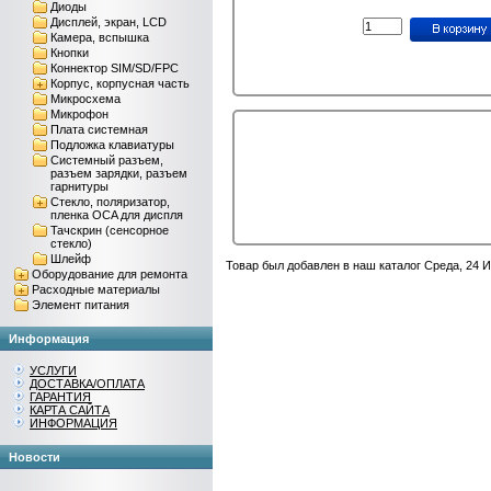
Диоды
Дисплей, экран, LCD
Камера, вспышка
Кнопки
Коннектор SIM/SD/FPC
Корпус, корпусная часть
Микросхема
Микрофон
Плата системная
Подложка клавиатуры
Системный разъем,
разъем зарядки, разъем
гарнитуры
Стекло, поляризатор,
пленка OCA для диспля
Тачскрин (сенсорное
стекло)
Шлейф
Товар был добавлен в наш каталог Среда, 24 
Оборудование для ремонта
Расходные материалы
Элемент питания
Информация
УСЛУГИ
ДОСТАВКА/ОПЛАТА
ГАРАНТИЯ
КАРТА САЙТА
ИНФОРМАЦИЯ
Новости