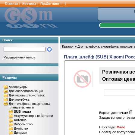
Главная
|
Корзина
|
Прайс-лист
|
|
Поиск
Каталог
»
Для телефона, смартфона, планшета
Плата шлейф (SUB) Xiaomi Poc
Расширенный поиск
Розничная цен
Разделы
Оптовая цена 
Аксессуары
Для автосигнализации
Для игровых приставок
Для ноутбука
Для телефона, смартфона,
планшета, книги
SUB плата
Версия для печати
Аккумуляторные батареи
Задать вопрос о това
Антенна
Вибромотор
На складе:
Мало
Джойстик
Последнее поступление
Динамик