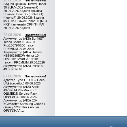
28.06.2026
Поступление!
Задняя крышка Huawei Honor
30i (LRA-LX1) (зеленый)
29.06.2026 Задняя крышка
Huawei Honor 30i (LRA-LX1)
(черный) 29.06.2026 Задняя
крышка Huawei Honor 90 (REA-
NX9) (зеленый) ОРИГИНАЛ
29.06.2026 Задняя ...
28.06.2026
Поступление!
Аккумулятор (АКБ) BL-49ST
Tecno Spark 10 4G/10
Pro/10C/20/20C тех.уп.
PREMIUM 29.06.2026
Аккумулятор (АКБ) Huawei
HB396286ECW Honor 10
Lite/10i/P Smart 2019/20e
тех.уп. PREMIUM 29.06.2026
Аккумулятор (АКБ) Infinix BL-
49JX Note 10 ...
07.06.2026
Поступление!
Адаптер Type-C - OTG Hoco
UA9 (серебро) 08.06.2026
Аккумулятор (АКБ) Apple
iPhone 14 Pro Max (БЕЗ
ОШИБКИ) Service Pack
ОРИГИНАЛ 08.06.2026
Аккумулятор (АКБ) EB-
BG988ABY Samsung G988B (
Galaxy S20 Ultra ) тех.уп.
ОРИГИНАЛ ...