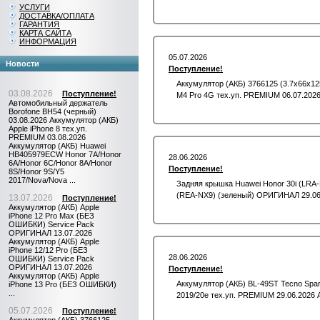
УСЛУГИ
ДОСТАВКА/ОПЛАТА
ГАРАНТИЯ
КАРТА САЙТА
ИНФОРМАЦИЯ
05.07.2026
Новости
Поступление!
Аккумулятор (АКБ) 3766125 (3.7x66x125
03.08.2026
Поступление!
M4 Pro 4G тех.уп. PREMIUM 06.07.2026
Автомобильный держатель
Borofone BH54 (черный)
03.08.2026 Аккумулятор (АКБ)
Apple iPhone 8 тех.уп.
PREMIUM 03.08.2026
Аккумулятор (АКБ) Huawei
HB405979ECW Honor 7A/Honor
28.06.2026
6A/Honor 6C/Honor 8A/Honor
Поступление!
8S/Honor 9S/Y5
2017/Nova/Nova ...
Задняя крышка Huawei Honor 30i (LRA-
(REA-NX9) (зеленый) ОРИГИНАЛ 29.06.
13.07.2026
Поступление!
Аккумулятор (АКБ) Apple
iPhone 12 Pro Max (БЕЗ
ОШИБКИ) Service Pack
ОРИГИНАЛ 13.07.2026
Аккумулятор (АКБ) Apple
iPhone 12/12 Pro (БЕЗ
28.06.2026
ОШИБКИ) Service Pack
ОРИГИНАЛ 13.07.2026
Поступление!
Аккумулятор (АКБ) Apple
Аккумулятор (АКБ) BL-49ST Tecno Spar
iPhone 13 Pro (БЕЗ ОШИБКИ)
...
2019/20e тех.уп. PREMIUM 29.06.2026 Ак
05.07.2026
Поступление!