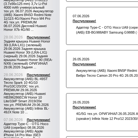
Аккумулятор (АКБ) 3766125
(3.7x66x125 mm) 3,7v Li-Pol
4000 mAh универсальный
тех.уп. 06.07.2026 Аккумулятор
(АКБ) Xiaomi BN5D Redmi Note
07.06.2026
11/11S 4G/Xiaomi Poco M4 Pro
Поступление!
4G тех.уп. PREMIUM
06.07.2026 Дисплей Huawei
Адаптер Type-C - OTG Hoco UA9 (сере
Honor X7b 4G/90 ...
(АКБ) EB-BG988ABY Samsung G988B ( Ga
28.06.2026
Поступление!
Задняя крышка Huawei Honor
30i (LRA-LX1) (зеленый)
29.06.2026 Задняя крышка
Huawei Honor 30i (LRA-LX1)
(черный) 29.06.2026 Задняя
26.05.2026
крышка Huawei Honor 90 (REA-
NX9) (зеленый) ОРИГИНАЛ
Поступление!
29.06.2026 Задняя ...
Аккумулятор (АКБ) Xiaomi BN5P Redmi 
28.06.2026
Поступление!
Вибро Tecno Camon 20 Pro 4G 26.05.2026
Аккумулятор (АКБ) BL-49ST
Tecno Spark 10 4G/10
Pro/10C/20/20C тех.уп.
PREMIUM 29.06.2026
Аккумулятор (АКБ) Huawei
HB396286ECW Honor 10
Lite/10i/P Smart 2019/20e
26.05.2026
тех.уп. PREMIUM 29.06.2026
Поступление!
Аккумулятор (АКБ) Infinix BL-
49JX Note 10 ...
4G/5G тех.уп. ОРИГИНАЛ 26.05.2026 Ак
(speaker) Infinix Note 12 Pro/12 2023/30/3
07.06.2026
Поступление!
Адаптер Type-C - OTG Hoco
UA9 (серебро) 08.06.2026
Аккумулятор (АКБ) Apple
iPhone 14 Pro Max (БЕЗ