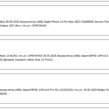
бро) 08.06.2026 Аккумулятор (АКБ) Apple iPhone 14 Pro Max (БЕЗ ОШИБКИ) Service P
laxy S20 Ultra ) тех.уп. ОРИГИНАЛ ...
Note 13 4G/5G тех.уп. ОРИГИНАЛ 26.05.2026 Аккумулятор (АКБ) Xiaomi BP4D 13Pro/13 P
 Динамик (speaker) Infinix Note 12 Pro/12 ...
кумулятор (АКБ) Xiaomi BP4D 13Pro/13 Pro 5G (2210132G) тех.уп. 26.05.2026 Вибро T
0i/30 ...