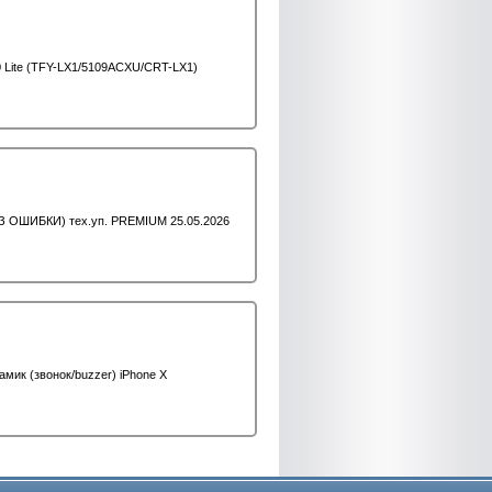
0 Lite (TFY-LX1/5109ACXU/CRT-LX1)
БЕЗ ОШИБКИ) тех.уп. PREMIUM 25.05.2026
мик (звонок/buzzer) iPhone X