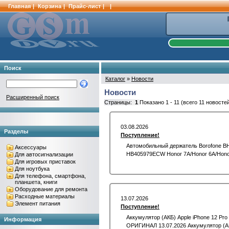
Главная
|
Корзина
|
Прайс-лист
|
|
Поиск
Каталог
»
Новости
Новости
Расширенный поиск
Страницы:
1
Показано
1
-
11
(всего
11
новостей
03.08.2026
Разделы
Поступление!
Автомобильный держатель Borofone BH5
Аксессуары
HB405979ECW Honor 7A/Honor 6A/Honor 
Для автосигнализации
Для игровых приставок
Для ноутбука
Для телефона, смартфона,
планшета, книги
Оборудование для ремонта
Расходные материалы
13.07.2026
Элемент питания
Поступление!
Аккумулятор (АКБ) Apple iPhone 12 P
Информация
ОРИГИНАЛ 13.07.2026 Аккумулятор (АКБ