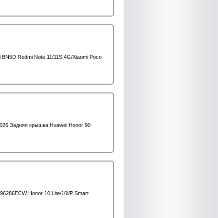
i BN5D Redmi Note 11/11S 4G/Xiaomi Poco
2026 Задняя крышка Huawei Honor 90
96286ECW Honor 10 Lite/10i/P Smart