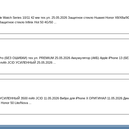
atch Series 10/11 42 мм тех.уп. 25.05.2026 Защитное стекло Huawei Honor X8/X8a/9
щитное стекло Infinix Hot 50 4G/50 ...
 Pro (БЕЗ ОШИБКИ) тех.уп. PREMIUM 25.05.2026 Аккумулятор (АКБ) Apple iPhone 13 (
0 mAh JCID УСИЛЕННЫЙ 25.05.2026 ...
s УСИЛЕННЫЙ 3500 mAh JCID 11.05.2026 Вибро для iPhone X ОРИГИНАЛ 11.05.2026 Дина
onor 50 Lite/Nova ...