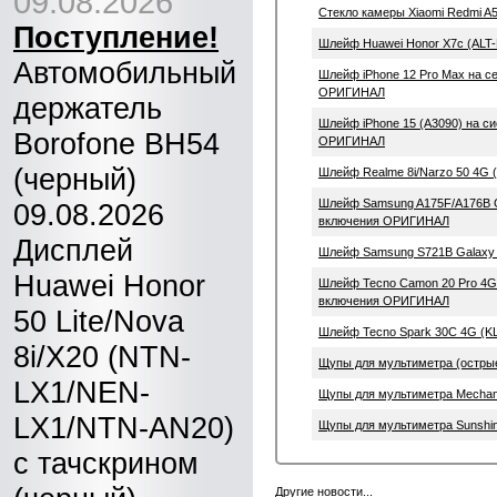
09.08.2026
Стекло камеры Xiaomi Redmi A
Поступление!
Шлейф Huawei Honor X7c (ALT-
Автомобильный
Шлейф iPhone 12 Pro Max на с
ОРИГИНАЛ
держатель
Шлейф iPhone 15 (A3090) на с
Borofone BH54
ОРИГИНАЛ
(черный)
Шлейф Realme 8i/Narzo 50 4G
Шлейф Samsung A175F/A176B Ga
09.08.2026
включения ОРИГИНАЛ
Дисплей
Шлейф Samsung S721B Galaxy
Huawei Honor
Шлейф Tecno Camon 20 Pro 4G/
включения ОРИГИНАЛ
50 Lite/Nova
Шлейф Tecno Spark 30C 4G (KL
8i/X20 (NTN-
Щупы для мультиметра (остры
LX1/NEN-
Щупы для мультиметра Mechan
LX1/NTN-AN20)
Щупы для мультиметра Sunshi
с тачскрином
Другие новости...