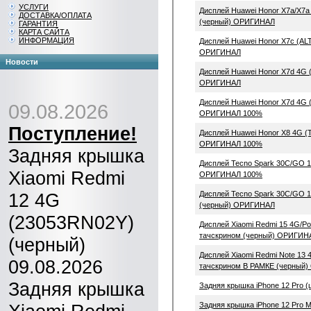
УСЛУГИ
Дисплей Huawei Honor X7a/X7a 
ДОСТАВКА/ОПЛАТА
(черный) ОРИГИНАЛ
ГАРАНТИЯ
КАРТА САЙТА
ИНФОРМАЦИЯ
Дисплей Huawei Honor X7c (AL
ОРИГИНАЛ
Новости
Дисплей Huawei Honor X7d 4G 
ОРИГИНАЛ
Дисплей Huawei Honor X7d 4G 
09.08.2026
ОРИГИНАЛ 100%
Поступление!
Дисплей Huawei Honor X8 4G (
ОРИГИНАЛ 100%
Задняя крышка
Дисплей Tecno Spark 30C/GO 1
Xiaomi Redmi
ОРИГИНАЛ 100%
12 4G
Дисплей Tecno Spark 30C/GO 1
(черный) ОРИГИНАЛ
(23053RN02Y)
Дисплей Xiaomi Redmi 15 4G/
тачскрином (черный) ОРИГИН
(черный)
Дисплей Xiaomi Redmi Note 1
09.08.2026
тачскрином В РАМКЕ (черный)
Задняя крышка
Задняя крышка iPhone 12 Pro 
Задняя крышка iPhone 12 Pro