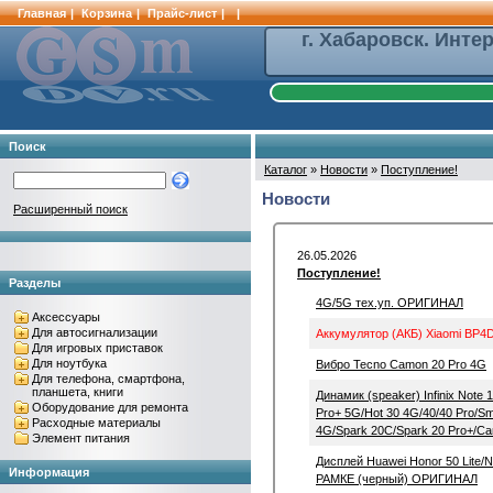
Главная
|
Корзина
|
Прайс-лист
|
|
г. Хабаровск. Инте
Поиск
Каталог
»
Новости
»
Поступление!
Новости
Расширенный поиск
26.05.2026
Поступление!
Разделы
4G/5G тех.уп. ОРИГИНАЛ
Аксессуары
Для автосигнализации
Аккумулятор (АКБ) Xiaomi BP4D
Для игровых приставок
Для ноутбука
Вибро Tecno Camon 20 Pro 4G
Для телефона, смартфона,
планшета, книги
Динамик (speaker) Infinix Note 
Оборудование для ремонта
Pro+ 5G/Hot 30 4G/40/40 Pro/Sm
Расходные материалы
4G/Spark 20C/Spark 20 Pro+/
Элемент питания
Дисплей Huawei Honor 50 Lite/
Информация
РАМКЕ (черный) ОРИГИНАЛ