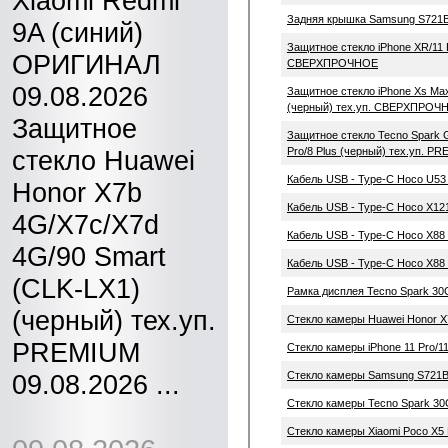
Xiaomi Redmi
Задняя крышка Samsung S721
9A (синий)
Защитное стекло iPhone XR/11 
ОРИГИНАЛ
СВЕРХПРОЧНОЕ
09.08.2026
Защитное стекло iPhone Xs Ma
(черный) тех.уп. СВЕРХПРОЧ
Защитное
Защитное стекло Tecno Spark Go 
стекло Huawei
Pro/8 Plus (черный) тех.уп. P
Кабель USB - Type-C Hoco U53 
Honor X7b
Кабель USB - Type-C Hoco X121
4G/X7c/X7d
Кабель USB - Type-C Hoco X88 
4G/90 Smart
Кабель USB - Type-C Hoco X88 
(CLK-LX1)
Рамка дисплея Tecno Spark 30
(черный) тех.уп.
Стекло камеры Huawei Honor X7
PREMIUM
Стекло камеры iPhone 11 Pro/11
09.08.2026 ...
Стекло камеры Samsung S721B 
Стекло камеры Tecno Spark 30
Стекло камеры Xiaomi Poco X5 