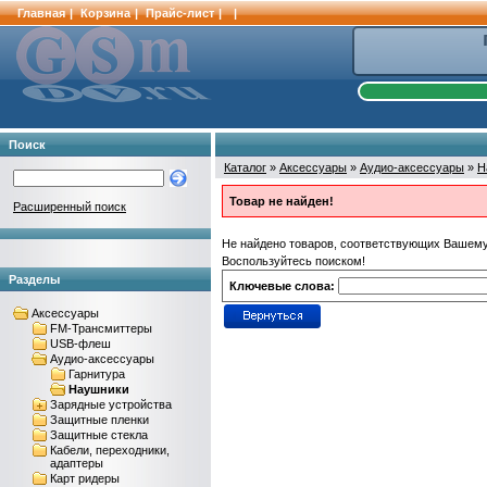
Главная
|
Корзина
|
Прайс-лист
|
|
Поиск
Каталог
»
Аксессуары
»
Аудио-аксессуары
»
Н
Товар не найден!
Расширенный поиск
Не найдено товаров, соответствующих Вашему
Воспользуйтесь поиском!
Разделы
Ключевые слова:
Аксессуары
FM-Трансмиттеры
USB-флеш
Аудио-аксессуары
Гарнитура
Наушники
Зарядные устройства
Защитные пленки
Защитные стекла
Кабели, переходники,
адаптеры
Карт ридеры