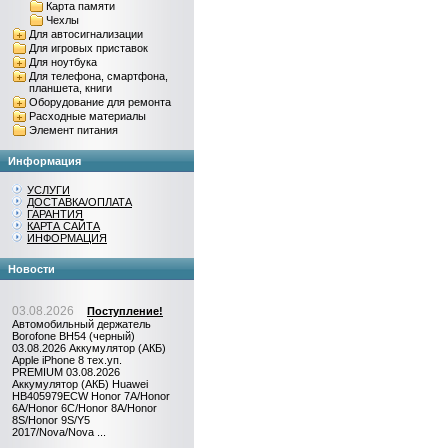
Карта памяти
Чехлы
Для автосигнализации
Для игровых приставок
Для ноутбука
Для телефона, смартфона,
планшета, книги
Оборудование для ремонта
Расходные материалы
Элемент питания
Информация
УСЛУГИ
ДОСТАВКА/ОПЛАТА
ГАРАНТИЯ
КАРТА САЙТА
ИНФОРМАЦИЯ
Новости
03.08.2026
Поступление!
Автомобильный держатель
Borofone BH54 (черный)
03.08.2026 Аккумулятор (АКБ)
Apple iPhone 8 тех.уп.
PREMIUM 03.08.2026
Аккумулятор (АКБ) Huawei
HB405979ECW Honor 7A/Honor
6A/Honor 6C/Honor 8A/Honor
8S/Honor 9S/Y5
2017/Nova/Nova ...