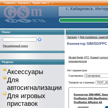
Главная
|
Корзина
|
Прайс-лист
|
|
г. Хабаровск. Инте
Поиск
Каталог
»
Для телефона, смартф
Коннектор SIM/SD/FPC
Расширенный поиск
Alcatel
Apple
HTC
Huawei
Lenov
производители
Разделы
Аксессуары
Нет параметров
Сортировка:
Для
Товаров на странице:
автосигнализации
Для игровых
Коннектор SIM+MMC Xiaom
Pro/Redmi 3/Mi Max/Redmi
приставок
Pro/Redmi 4/Redmi 4A