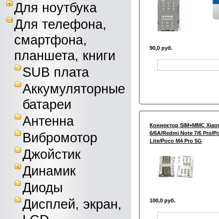
Для ноутбука
Для телефона,
смартфона,
90,0 руб.
планшета, книги
SUB плата
Аккумуляторные
батареи
Антенна
Коннектор SIM+MMC Xiao
Вибромотор
6/6A/Redmi Note 7/6 Pro/P
Lite/Poco M4 Pro 5G
Джойстик
Динамик
Диоды
Дисплей, экран,
100,0 руб.