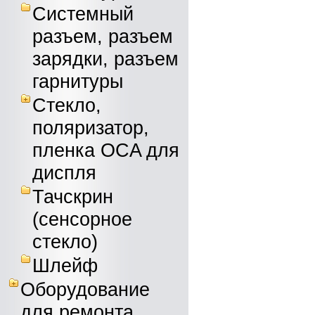
Системный
разъем, разъем
зарядки, разъем
гарнитуры
Стекло,
поляризатор,
пленка OCA для
диспля
Тачскрин
(сенсорное
стекло)
Шлейф
Оборудование
для ремонта