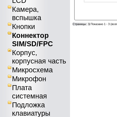
LCD
Камера,
вспышка
Кнопки
Страницы:
1
Показано
1
-
3
(все
Коннектор
SIM/SD/FPC
Корпус,
корпусная часть
Микросхема
Микрофон
Плата
системная
Подложка
клавиатуры