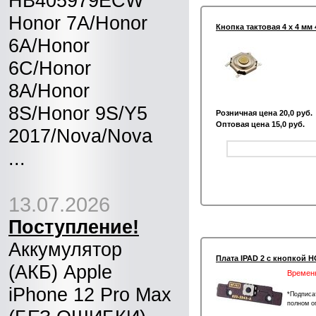
HB405979ECW
Honor 7A/Honor
Кнопка тактовая 4 х 4 мм 
6A/Honor
6C/Honor
8A/Honor
8S/Honor 9S/Y5
Розничная цена 20,0 руб.
Оптовая цена 15,0 руб.
2017/Nova/Nova
...
13.07.2026
Поступление!
Аккумулятор
Плата IPAD 2 с кнопкой 
(АКБ) Apple
Временн
iPhone 12 Pro Max
*Подписа
полном о