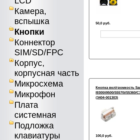
LCD
Камера,
вспышка
50,0 руб.
Кнопки
Коннектор
SIM/SD/FPC
Корпус,
корпусная часть
Микросхема
Кнопка вкл/громкость S
Микрофон
I9300/i9500/S5570i/S5360/
(3404-001303)
Плата
системная
Подложка
клавиатуры
100,0 руб.