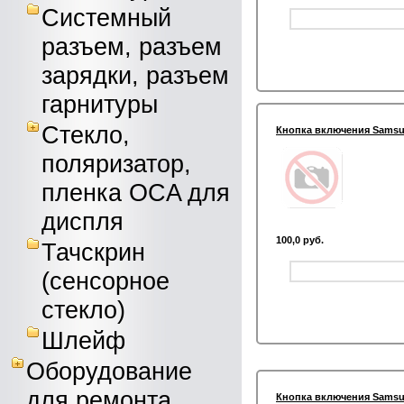
Системный
разъем, разъем
зарядки, разъем
гарнитуры
Стекло,
Кнопка включения Samsung
поляризатор,
пленка OCA для
диспля
100,0 руб.
Тачскрин
(сенсорное
стекло)
Шлейф
Оборудование
для ремонта
Кнопка включения Samsun