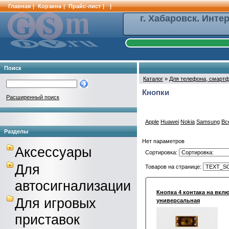
Главная
|
Корзина
|
Прайс-лист
|
|
г. Хабаровск. Инте
Поиск
Каталог
»
Для телефона, смартф
Кнопки
Расширенный поиск
Apple
Huawei
Nokia
Samsung
Вс
Разделы
Нет параметров
Аксессуары
Сортировка:
Для
Товаров на странице:
автосигнализации
Кнопка 4 контака на вклю
Для игровых
универсальная
приставок