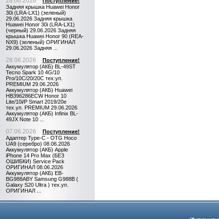
28.06.2026
Поступление!
Задняя крышка Huawei Honor
30i (LRA-LX1) (зеленый)
29.06.2026 Задняя крышка
Huawei Honor 30i (LRA-LX1)
(черный) 29.06.2026 Задняя
крышка Huawei Honor 90 (REA-
NX9) (зеленый) ОРИГИНАЛ
29.06.2026 Задняя ...
28.06.2026
Поступление!
Аккумулятор (АКБ) BL-49ST
Tecno Spark 10 4G/10
Pro/10C/20/20C тех.уп.
PREMIUM 29.06.2026
Аккумулятор (АКБ) Huawei
HB396286ECW Honor 10
Lite/10i/P Smart 2019/20e
тех.уп. PREMIUM 29.06.2026
Аккумулятор (АКБ) Infinix BL-
49JX Note 10 ...
07.06.2026
Поступление!
Адаптер Type-C - OTG Hoco
UA9 (серебро) 08.06.2026
Аккумулятор (АКБ) Apple
iPhone 14 Pro Max (БЕЗ
ОШИБКИ) Service Pack
ОРИГИНАЛ 08.06.2026
Аккумулятор (АКБ) EB-
BG988ABY Samsung G988B (
Galaxy S20 Ultra ) тех.уп.
ОРИГИНАЛ ...