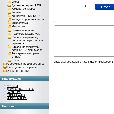
Диоды
Дисплей, экран, LCD
Камера, вспышка
Кнопки
Коннектор SIM/SD/FPC
Корпус, корпусная часть
Микросхема
Микрофон
Плата системная
Подложка клавиатуры
Системный разъем,
разъем зарядки, разъем
гарнитуры
Стекло, поляризатор,
пленка OCA для диспля
Тачскрин (сенсорное
стекло)
Шлейф
Товар был добавлен в наш каталог Воскресень
Оборудование для ремонта
Расходные материалы
Элемент питания
Информация
УСЛУГИ
ДОСТАВКА/ОПЛАТА
ГАРАНТИЯ
КАРТА САЙТА
ИНФОРМАЦИЯ
Новости