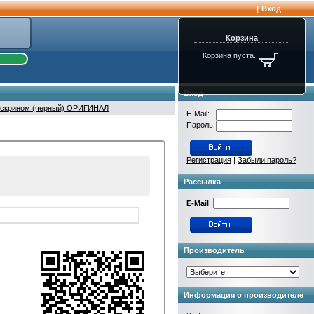
|
Вход
Корзина
Корзина пуста.
Вход
ачскрином (черный) ОРИГИНАЛ
E-Mail:
Пароль:
Регистрация
|
Забыли пароль?
Рассылка
E-Mail
:
Производитель
Информация о производителе