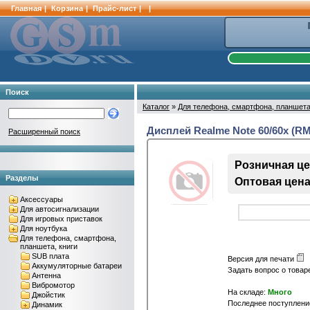
Главная
|
Корзина
|
Прайс-лист
|
|
Поиск
Каталог
»
Для телефона, смартфона, планшета
Дисплей Realme Note 60/60x (
Расширенный поиск
Розничная цен
Разделы
Оптовая цена 
Аксессуары
Для автосигнализации
Для игровых приставок
Для ноутбука
Для телефона, смартфона,
планшета, книги
SUB плата
Версия для печати
Аккумуляторные батареи
Задать вопрос о това
Антенна
Вибромотор
На складе:
Много
Джойстик
Последнее поступление
Динамик