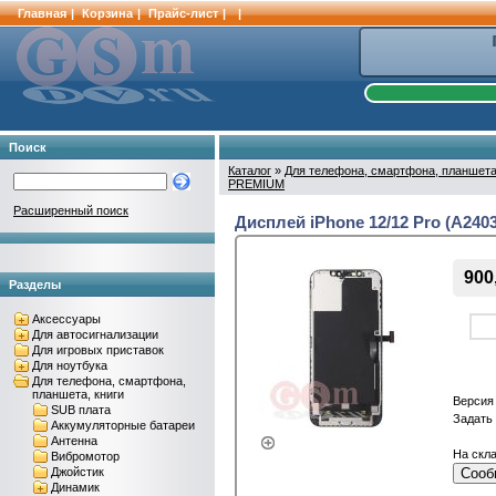
Главная
|
Корзина
|
Прайс-лист
|
|
Поиск
Каталог
»
Для телефона, смартфона, планшета
PREMIUM
Расширенный поиск
Дисплей iPhone 12/12 Pro (A24
900
Разделы
Аксессуары
Для автосигнализации
Для игровых приставок
Для ноутбука
Для телефона, смартфона,
планшета, книги
Версия
SUB плата
Задать
Аккумуляторные батареи
Антенна
На скла
Вибромотор
Джойстик
Сооб
Динамик