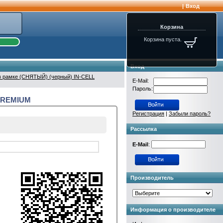
|
Вход
Корзина
Корзина пуста.
Вход
м в рамке (СНЯТЫЙ) (черный) IN-CELL
E-Mail:
Пароль:
 PREMIUM
Регистрация
|
Забыли пароль?
Рассылка
E-Mail
:
Производитель
Информация о производителе