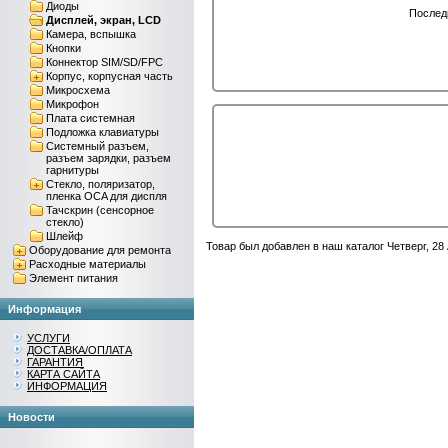
Диоды
Последн
Дисплей, экран, LCD
Камера, вспышка
Кнопки
Коннектор SIM/SD/FPC
Корпус, корпусная часть
Микросхема
Микрофон
Плата системная
Подложка клавиатуры
Системный разъем,
разъем зарядки, разъем
гарнитуры
Стекло, поляризатор,
пленка OCA для диспля
Тачскрин (сенсорное
стекло)
Шлейф
Товар был добавлен в наш каталог Четверг, 28
Оборудование для ремонта
Расходные материалы
Элемент питания
Информация
УСЛУГИ
ДОСТАВКА/ОПЛАТА
ГАРАНТИЯ
КАРТА САЙТА
ИНФОРМАЦИЯ
Новости