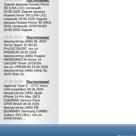
28.06.2026
Поступление!
Задняя крышка Huawei Honor
30i (LRA-LX1) (зеленый)
29.06.2026 Задняя крышка
Huawei Honor 30i (LRA-LX1)
(черный) 29.06.2026 Задняя
крышка Huawei Honor 90 (REA-
NX9) (зеленый) ОРИГИНАЛ
29.06.2026 Задняя ...
28.06.2026
Поступление!
Аккумулятор (АКБ) BL-49ST
Tecno Spark 10 4G/10
Pro/10C/20/20C тех.уп.
PREMIUM 29.06.2026
Аккумулятор (АКБ) Huawei
HB396286ECW Honor 10
Lite/10i/P Smart 2019/20e
тех.уп. PREMIUM 29.06.2026
Аккумулятор (АКБ) Infinix BL-
49JX Note 10 ...
07.06.2026
Поступление!
Адаптер Type-C - OTG Hoco
UA9 (серебро) 08.06.2026
Аккумулятор (АКБ) Apple
iPhone 14 Pro Max (БЕЗ
ОШИБКИ) Service Pack
ОРИГИНАЛ 08.06.2026
Аккумулятор (АКБ) EB-
BG988ABY Samsung G988B (
Galaxy S20 Ultra ) тех.уп.
ОРИГИНАЛ ...