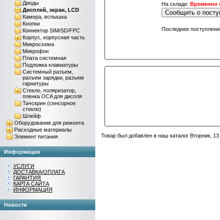
Диоды
На складе:
Временно о
Дисплей, экран, LCD
Сообщить о поступ
Камера, вспышка
Кнопки
Последнее поступление
Коннектор SIM/SD/FPC
Корпус, корпусная часть
Микросхема
Микрофон
Плата системная
Подложка клавиатуры
Системный разъем,
разъем зарядки, разъем
гарнитуры
Стекло, поляризатор,
пленка OCA для диспля
Тачскрин (сенсорное
стекло)
Шлейф
Оборудование для ремонта
Расходные материалы
Товар был добавлен в наш каталог Вторник, 13
Элемент питания
Информация
УСЛУГИ
ДОСТАВКА/ОПЛАТА
ГАРАНТИЯ
КАРТА САЙТА
ИНФОРМАЦИЯ
Новости