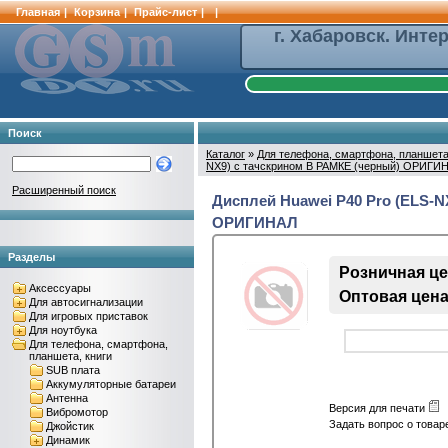
Главная
|
Корзина
|
Прайс-лист
|
|
г. Хабаровск. Инте
Поиск
Каталог
»
Для телефона, смартфона, планшета
NX9) с тачскрином В РАМКЕ (черный) ОРИГИ
Расширенный поиск
Дисплей Huawei P40 Pro (ELS-N
ОРИГИНАЛ
Разделы
Розничная цен
Аксессуары
Оптовая цена 
Для автосигнализации
Для игровых приставок
Для ноутбука
Для телефона, смартфона,
планшета, книги
SUB плата
Аккумуляторные батареи
Антенна
Версия для печати
Вибромотор
Задать вопрос о това
Джойстик
Динамик