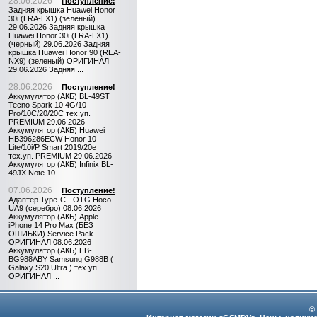
28.06.2026
Поступление!
Задняя крышка Huawei Honor
30i (LRA-LX1) (зеленый)
29.06.2026 Задняя крышка
Huawei Honor 30i (LRA-LX1)
(черный) 29.06.2026 Задняя
крышка Huawei Honor 90 (REA-
NX9) (зеленый) ОРИГИНАЛ
29.06.2026 Задняя ...
28.06.2026
Поступление!
Аккумулятор (АКБ) BL-49ST
Tecno Spark 10 4G/10
Pro/10C/20/20C тех.уп.
PREMIUM 29.06.2026
Аккумулятор (АКБ) Huawei
HB396286ECW Honor 10
Lite/10i/P Smart 2019/20e
тех.уп. PREMIUM 29.06.2026
Аккумулятор (АКБ) Infinix BL-
49JX Note 10 ...
07.06.2026
Поступление!
Адаптер Type-C - OTG Hoco
UA9 (серебро) 08.06.2026
Аккумулятор (АКБ) Apple
iPhone 14 Pro Max (БЕЗ
ОШИБКИ) Service Pack
ОРИГИНАЛ 08.06.2026
Аккумулятор (АКБ) EB-
BG988ABY Samsung G988B (
Galaxy S20 Ultra ) тех.уп.
ОРИГИНАЛ ...
©