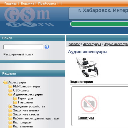
Главная
|
Корзина
|
Прайс-лист
|
|
г. Хабаровск. Инте
Поиск
Каталог
»
Аксессуары
»
Аудио-аксессу
Аудио-аксессуары
Расширенный поиск
Разделы
Подкатегории:
Аксессуары
FM-Трансмиттеры
USB-флеш
Аудио-аксессуары
Гарнитура
Наушники
Зарядные устройства
Защитные пленки
Защитные стекла
Гарнитура
Кабели, переходники, адаптеры
Карт ридеры
Карта памяти