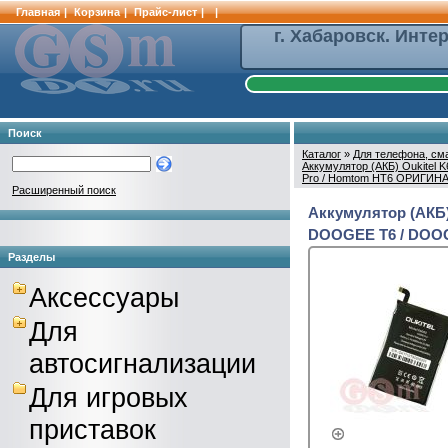
Главная
|
Корзина
|
Прайс-лист
|
|
г. Хабаровск. Инте
Поиск
Каталог
»
Для телефона, см
Аккумулятор (АКБ) Oukitel 
Pro / Homtom HT6 ОРИГИН
Расширенный поиск
Аккумулятор (АКБ) 
DOOGEE T6 / DOOG
Разделы
Аксессуары
Для
автосигнализации
Для игровых
приставок