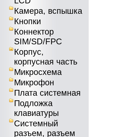
LCD
Камера, вспышка
Кнопки
Коннектор
SIM/SD/FPC
Корпус,
корпусная часть
Микросхема
Микрофон
Плата системная
Подложка
клавиатуры
Системный
разъем, разъем