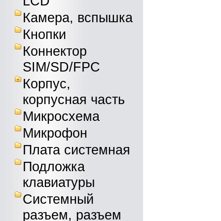
LCD
Камера, вспышка
Кнопки
Коннектор
SIM/SD/FPC
Корпус,
корпусная часть
Микросхема
Микрофон
Плата системная
Подложка
клавиатуры
Системный
разъем, разъем