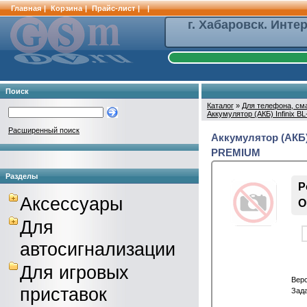
Главная
|
Корзина
|
Прайс-лист
|
|
г. Хабаровск. Инте
Поиск
Каталог
»
Для телефона, см
Аккумулятор (АКБ) Infinix 
Расширенный поиск
Аккумулятор (АКБ) 
PREMIUM
Разделы
Р
Аксессуары
О
Для
автосигнализации
Для игровых
Вер
приставок
Зада