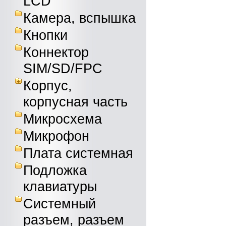
LCD
Камера, вспышка
Кнопки
Коннектор
SIM/SD/FPC
Корпус,
корпусная часть
Микросхема
Микрофон
Плата системная
Подложка
клавиатуры
Системный
разъем, разъем