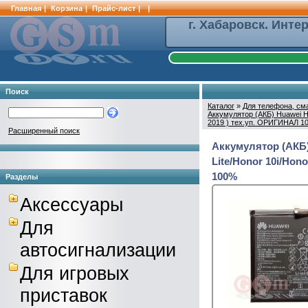
Главная
|
Корзина
|
Прайс-лист
|
|
г. Хабаровск. Инте
Поиск
Каталог
»
Для телефона, см
Аккумулятор (АКБ) Huawei HB
2019 ) тех.уп. ОРИГИНАЛ 1
Расширенный поиск
Аккумулятор (АКБ)
Lite/Honor 10i/Hon
100%
Разделы
Аксессуары
Для
автосигнализации
Для игровых
приставок