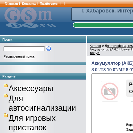
Главная
|
Корзина
|
Прайс-лист
|
|
г. Хабаровск. Инте
Поиск
Каталог
»
Для телефона, см
Аккумулятор (АКБ) Huawei HB
тех.уп.
Расширенный поиск
Аккумулятор (АКБ
8.0"/T3 10.0"/M2 8.0"
Разделы
Р
Аксессуары
О
Для
автосигнализации
Для игровых
приставок
Вер
Зада