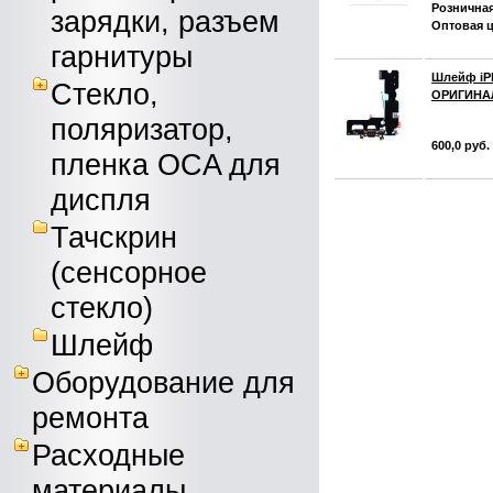
Розничная
зарядки, разъем
Оптовая ц
гарнитуры
Шлейф iPh
Стекло,
ОРИГИНА
поляризатор,
600,0 руб.
пленка OCA для
диспля
Тачскрин
(сенсорное
стекло)
Шлейф
Оборудование для
ремонта
Расходные
материалы