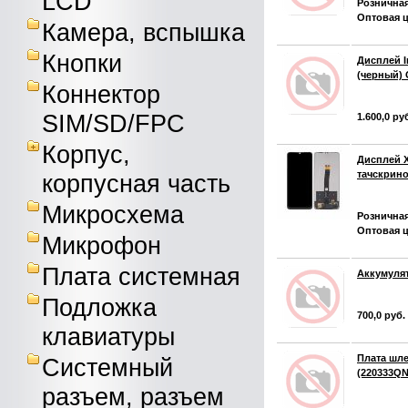
LCD
Розничная
Оптовая ц
Камера, вспышка
Кнопки
Дисплей In
(черный)
Коннектор
SIM/SD/FPC
1.600,0 ру
Корпус,
Дисплей X
тачскрин
корпусная часть
Микросхема
Розничная
Оптовая ц
Микрофон
Плата системная
Аккумулят
Подложка
700,0 руб.
клавиатуры
Плата шле
Системный
(220333Q
разъем, разъем