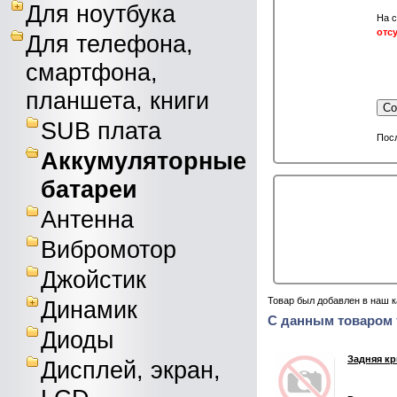
Для ноутбука
На с
отс
Для телефона,
смартфона,
планшета, книги
Со
SUB плата
Посл
Аккумуляторные
батареи
Антенна
Вибромотор
Джойстик
Товар был добавлен в наш к
Динамик
С данным товаром 
Диоды
Задняя к
Дисплей, экран,